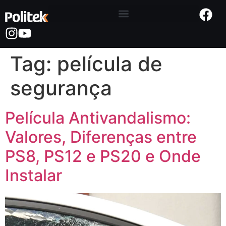
Tag:
película de
segurança
Película Antivandalismo:
Valores, Diferenças entre
PS8, PS12 e PS20 e Onde
Instalar