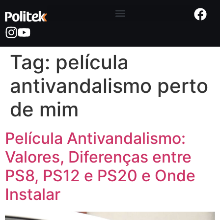
Tag:
película
antivandalismo perto
de mim
Película Antivandalismo:
Valores, Diferenças entre
PS8, PS12 e PS20 e Onde
Instalar