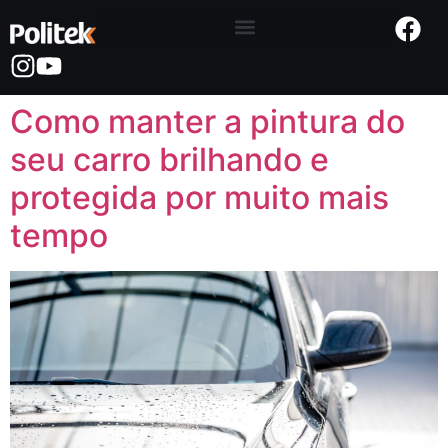
Como manter a pintura do
seu carro brilhando e
protegida por muito mais
tempo