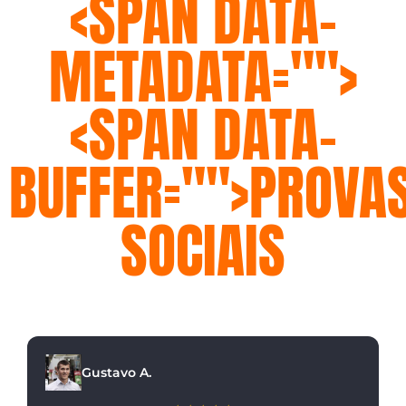
<SPAN DATA-
METADATA="
">
<SPAN DATA-
BUFFER="
">PROVA
SOCIAIS
Faça como esses clientes que tiveram
suas expectativas superadas!
Gustavo A.