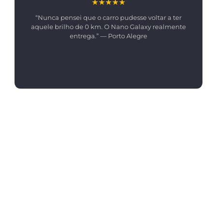
★★★★★
“Nunca pensei que o carro pudesse voltar a ter
aquele brilho de 0 km. O Nano Galaxy realmente
entrega.” — Porto Alegre
FALAR COM ESPECIALISTA