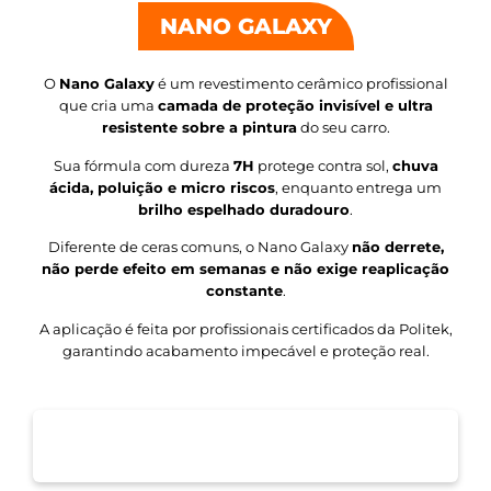
NANO GALAXY
O
Nano Galaxy
é um revestimento cerâmico profissional
que cria uma
camada de proteção invisível e ultra
resistente sobre a pintura
do seu carro.
Sua fórmula com dureza
7H
protege contra sol,
chuva
ácida, poluição e micro riscos
, enquanto entrega um
brilho espelhado duradouro
.
Diferente de ceras comuns, o Nano Galaxy
não derrete,
não perde efeito em semanas e não exige reaplicação
constante
.
A aplicação é feita por profissionais certificados da Politek,
garantindo acabamento impecável e proteção real.
QUERO MEU CARRO COM BRILHO DE VITRINE
E PROTEÇÃO TOTAL